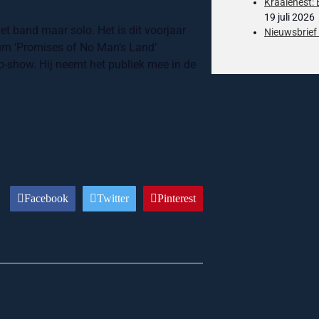
Kraaienest:
19 juli 2026
t band maar solo. Het is dit voorjaar
Nieuwsbrief 
lbum ‘Promises of No Man’s Land’
-show. Hij neemt het publiek mee in de
Facebook
Twitter
Pinterest