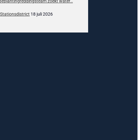
 Beplantingreddingsteam zoekt water…
Stationsdistrict
18 juli 2026