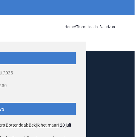
Home
/
Thiemeloods: Blaudzun
uli 2025
2:30
ws
rs Bottendaal: Bekijk het maar!
20 juli