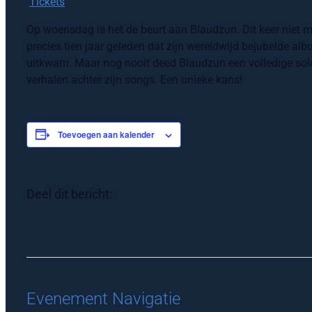
Tickets
Op woensdag is het de beurt aan Blaudzun. Dit keer niet me
precies tien jaar geleden dat zijn wereldwijd bejubelde a
uitkwam. Maar nog nooit deed Blaudzun een volledige solo
verhalen achter zijn songs. Een unieke kans!
Toevoegen aan kalender
Deel dit bericht:
Evenement Navigatie