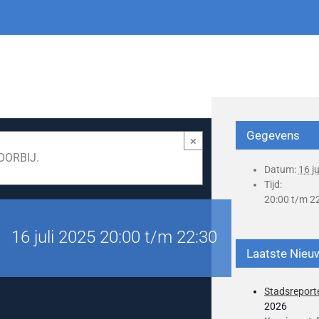
Gegevens
×
OORBIJ.
Datum:
16 j
Tijd:
20:00 t/m 2
16 juli 2025 20:00
t/m
22:30
Laatste Nieu
Stadsreporte
2026