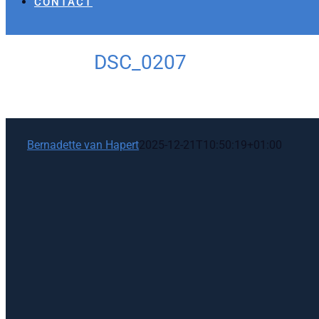
CONTACT
DSC_0207
Bernadette van Hapert
2025-12-21T10:50:19+01:00