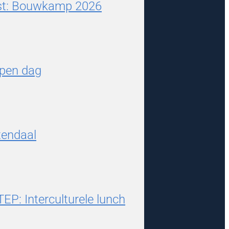
est: Bouwkamp 2026
pen dag
tendaal
TEP: Interculturele lunch