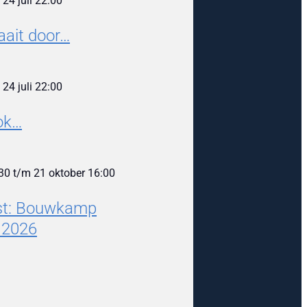
m
24 juli 22:00
aait door…
m
24 juli 22:00
ook…
30
t/m
21 oktober 16:00
est: Bouwkamp
 2026