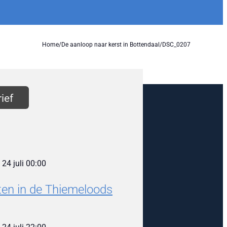
Home
/
De aanloop naar kerst in Bottendaal
/
DSC_0207
ief
m
24 juli 00:00
en in de Thiemeloods