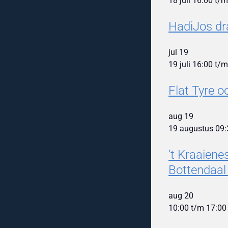
18 juli 16:00
t/
HadiJos dr
jul
19
19 juli 16:00
t/
Flat Tyre 
aug
19
19 augustus 09:
’t Kraaien
Bottendaal
aug
20
10:00
t/m
17:00