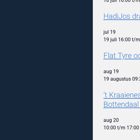
18 juli 16:00
t/
HadiJos dr
jul
19
19 juli 16:00
t/
Flat Tyre 
aug
19
19 augustus 09:
’t Kraaien
Bottendaal
aug
20
10:00
t/m
17:00