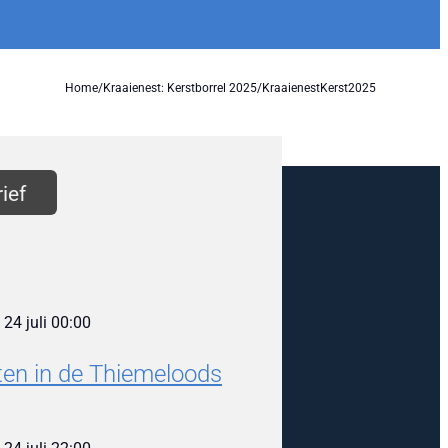
Home
/
Kraaienest: Kerstborrel 2025
/
KraaienestKerst2025
ief
m
24 juli 00:00
en in de Thiemeloods