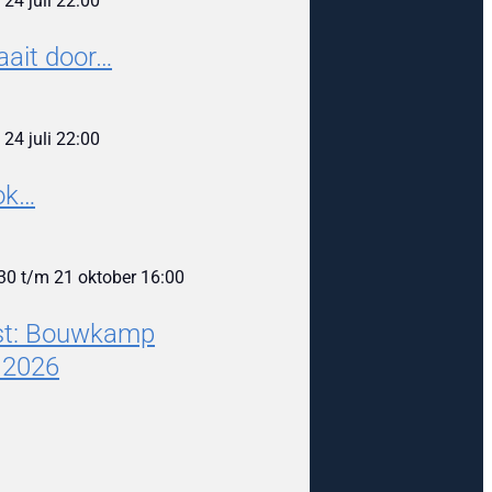
m
24 juli 22:00
aait door…
m
24 juli 22:00
ook…
30
t/m
21 oktober 16:00
est: Bouwkamp
 2026