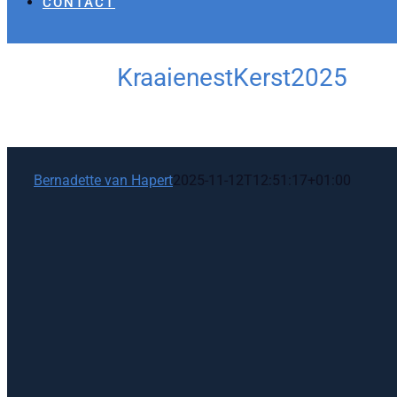
CONTACT
KraaienestKerst2025
Bernadette van Hapert
2025-11-12T12:51:17+01:00