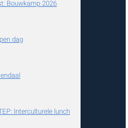
est: Bouwkamp 2026
pen dag
tendaal
TEP: Interculturele lunch