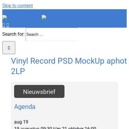
Skip to content
Search for:
Vinyl Record PSD MockUp aphot
2LP
Nieuwsbrief
Agenda
aug
19
19 augustus 09:30
t/m
21 oktober 16:00