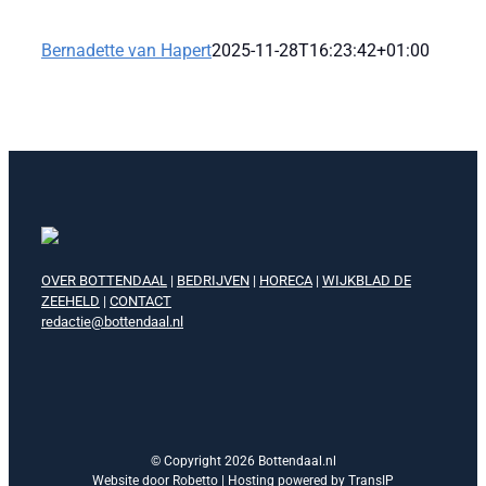
Bernadette van Hapert
2025-11-28T16:23:42+01:00
OVER BOTTENDAAL
|
BEDRIJVEN
|
HORECA
|
WIJKBLAD DE
ZEEHELD
|
CONTACT
redactie@bottendaal.nl
© Copyright
2026 Bottendaal.nl
Website door Robetto | Hosting powered by
TransIP